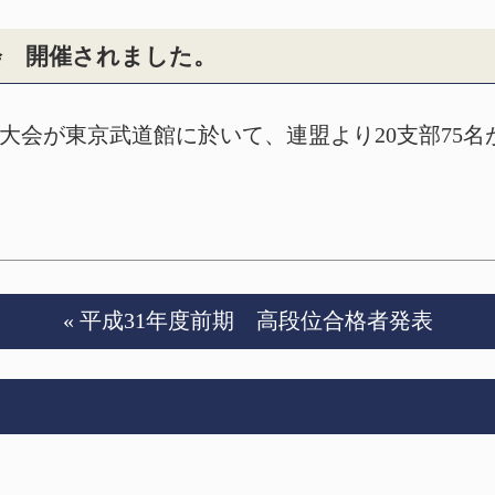
会 開催されました。
東京大会が東京武道館に於いて、連盟より20支部75
« 平成31年度前期 高段位合格者発表
令和元年度 後期高段位合格者