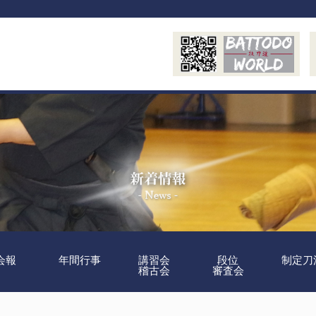
会報
年間行事
講習会
段位
制定刀
稽古会
審査会