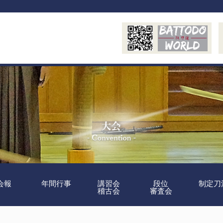
会報
年間行事
講習会
段位
制定刀
稽古会
審査会