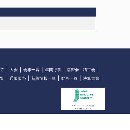
│
│
│
│
│
て
大会
会報一覧
年間行事
講習会・稽古会
│
│
│
│
│
覧
通販販売
新着情報一覧
動画一覧
決算書類