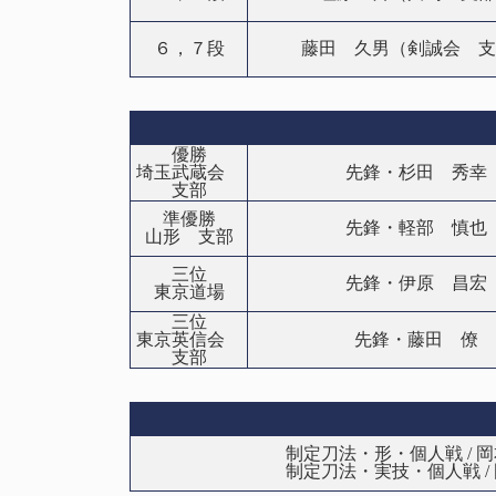
６，７段
藤田 久男（剣誠会 支
優勝
埼玉武蔵会
先鋒・杉田 秀幸
支部
準優勝
先鋒・軽部 慎也
山形 支部
三位
先鋒・伊原 昌宏
東京道場
三位
東京英信会
先鋒・藤田 僚
支部
制定刀法・形・個人戦 /
制定刀法・実技・個人戦 