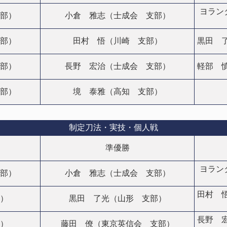
ヨランタ
部）
小倉 雅志（士成会 支部）
部）
田村 悟（川崎 支部）
黒田 
部）
長野 宏治（士成会 支部）
軽部 
部）
境 泰雅（高知 支部）
制定刀法・実技・個人戦
準優勝
ヨランタ
部）
小倉 雅志（士成会 支部）
田村 
）
黒田 了光（山形 支部）
長野 
）
藤田 僚（東京英信会 支部）