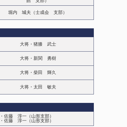
館 支部）
堀内 城夫（士成会 支部）
大将・猪膝 武士
大将・新関 勇樹
大将・柴田 輝久
大将・太田 敏夫
）・佐藤 淳一（山形支部）
）・佐藤 淳一（山形支部）