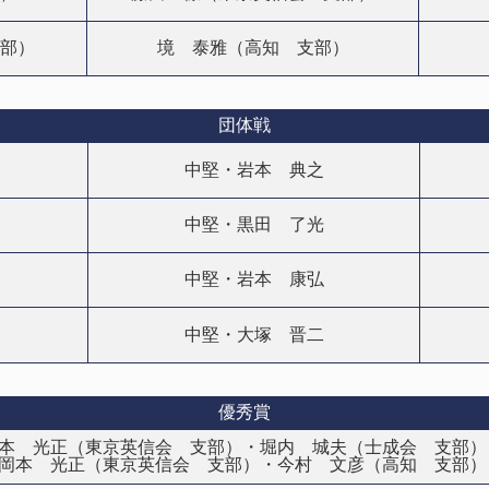
部）
境 泰雅（高知 支部）
団体戦
中堅・岩本 典之
中堅・黒田 了光
中堅・岩本 康弘
中堅・大塚 晋二
優秀賞
 岡本 光正（東京英信会 支部）・堀内 城夫（士成会 支部
/ 岡本 光正（東京英信会 支部）・今村 文彦（高知 支部