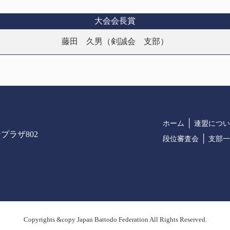
大会会長賞
藤田 久男（剣誠会 支部）
│
ホーム
連盟につい
ンプラザ802
│
段位審査会
支部一
Copyrights &copy Japan Battodo Federation All Rights Reserved.