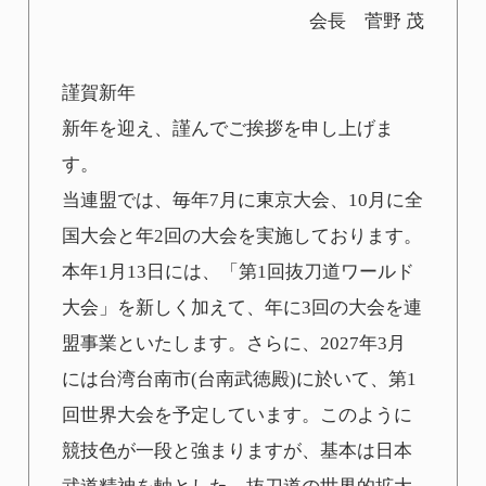
会長 菅野 茂
謹賀新年
新年を迎え、謹んでご挨拶を申し上げま
す。
当連盟では、毎年7月に東京大会、10月に全
国大会と年2回の大会を実施しております。
本年1月13日には、「第1回抜刀道ワールド
大会」を新しく加えて、年に3回の大会を連
盟事業といたします。さらに、2027年3月
には台湾台南市(台南武徳殿)に於いて、第1
回世界大会を予定しています。このように
競技色が一段と強まりますが、基本は日本