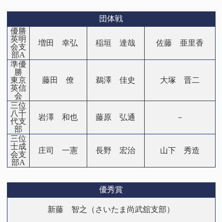
団体戦
優勝
英明
増田 幸弘
稲垣 達哉
佐藤 亜里香
会支
部A
準優
勝
東京
藤田 僚
鵜澤 佳史
大塚 晋二
英信
会
三位
八千
岩澤 和也
藤原 弘通
－
代支
部
三位
士成
庄司 一憲
長野 宏治
山下 秀造
会支
部A
優秀賞
新藤 智之（さいたま尚武舘支部）