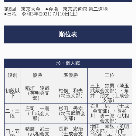
第6回 東京大会 ●会場 東京武道館 第二道場
●日程 令和3年(2021) 7月10日(土)
順位表
形・個人戦
段別
優勝
準優勝
三位
三上 鉄男（埼玉
稲垣 達哉
初段以
柏俣 和夫
武蔵会支部）・角
（英明会支
下
（埼玉支部）
井 翔太（士成会
部）
支部）
石川 純一（士成
庄司 一憲
杉田 秀幸
二・三
会支部）・長谷
（士成会支
（埼玉武蔵会
段
川 勇一郎（武相
部）
支部）
会支部）
増田 幸弘（英明
猪膝 武士
長野 宏治
四・五
会支部）・山下
（武相会支
（士成会支