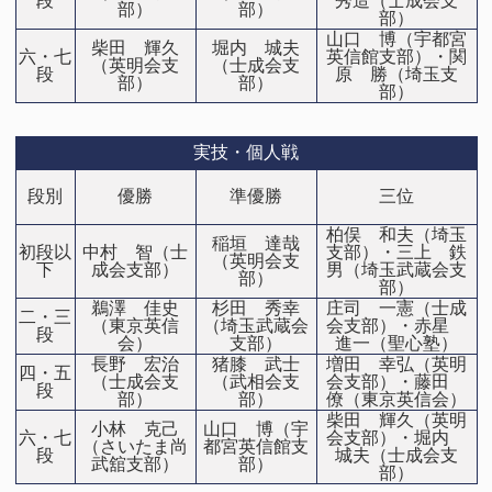
段
秀造（士成会支
部）
部）
部）
山口 博（宇都宮
柴田 輝久
堀内 城夫
六・七
英信館支部）・関
（英明会支
（士成会支
段
原 勝（埼玉支
部）
部）
部）
実技・個人戦
段別
優勝
準優勝
三位
柏俣 和夫（埼玉
稲垣 達哉
初段以
中村 智（士
支部）・三上 鉄
（英明会支
下
成会支部）
男（埼玉武蔵会支
部）
部）
鵜澤 佳史
杉田 秀幸
庄司 一憲（士成
二・三
（東京英信
（埼玉武蔵会
会支部）・赤星
段
会）
支部）
進一（聖心塾）
長野 宏治
猪膝 武士
増田 幸弘（英明
四・五
（士成会支
（武相会支
会支部）・藤田
段
部）
部）
僚（東京英信会）
柴田 輝久（英明
小林 克己
山口 博（宇
六・七
会支部）・堀内
（さいたま尚
都宮英信館支
段
城夫（士成会支
武舘支部）
部）
部）